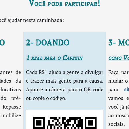
Você pode participar!
ocê ajudar nesta caminhada:
DO
2- DOANDO
3- M
1 real para o Cafezin
como Vo
antes de
Cada R$1 ajuda a gente a divulgar
Faça pa
ades da
e trazer mais gente para a causa.
mudar o 
ducativos
Aponte a câmera para o QR code
para
s
 do pré-
ou copie o código.
vamos e
 Repasse
você já j
mobilize
ao nosso
sociais