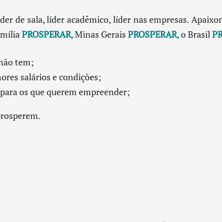
íder de sala, líder acadêmico, líder nas empresas. Apaixo
amília
PROSPERAR
, Minas Gerais
PROSPERAR
, o Brasil
P
não tem;
res salários e condições;
 para os que querem empreender;
prosperem.