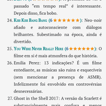
passado “em tempo real” é interessante.
Depois disso, fica bobo.
Kiss Kiss Bang Bang
(
6
★★★★★★
)
: Neo-noir
afiado e autoconsciente com diálogos
brilhantes. Subestimado na época, ainda é
divertido.
You Were Never Really Here
(
6
★★★★★★
)
: O
filme em si é mais atmosfera do que história.
Emilia Perez: 13 indicações? É um filme
entediante, as músicas são ruins e esquecíveis
(sem mencionar a presença de ASMR).
Infelizmente foi envolvido em controvérsias
desnecessárias.
Ghost in the Shell 2017: A versão da Scarlett é
substancialmente mais confusa e menos