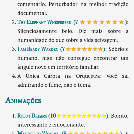
comentário. Perturbador na melhor tradição
documental.
The Elephant Whisperers
(
7
★★★★★★★
)
:
Silenciosamente belo. Diz mais sobre a
humanidade do que sobre a vida selvagem.
I am Ready Warden
(
7
★★★★★★★
)
: Sóbrio e
humano, mas não consegue encontrar um
ângulo novo em território familiar.
A Única Garota na Orquestra: Você sai
admirando o filme, não o tema.
Animações
Robot Dreams
(
10
★★★★★★★★★★
)
: Bonito,
interessante e emocionante.
Wander to Wonder
(
9
★★★★★★★★★
)
: 9