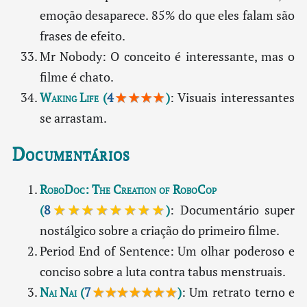
emoção desaparece. 85% do que eles falam são
frases de efeito.
Mr Nobody: O conceito é interessante, mas o
filme é chato.
Waking Life
(
4
★★★★
)
: Visuais interessantes
se arrastam.
Documentários
RoboDoc: The Creation of RoboCop
(
8
★★★★★★★★
)
: Documentário super
nostálgico sobre a criação do primeiro filme.
Period End of Sentence: Um olhar poderoso e
conciso sobre a luta contra tabus menstruais.
Nai Nai
(
7
★★★★★★★
)
: Um retrato terno e