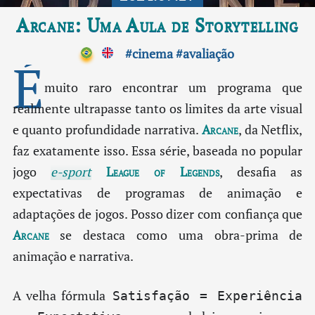
Arcane: Uma Aula de Storytelling
#cinema
#avaliação
É
muito raro encontrar um programa que
realmente ultrapasse tanto os limites da arte visual
e quanto profundidade narrativa.
Arcane
, da Netflix,
faz exatamente isso. Essa série, baseada no popular
jogo
e-sport
League of Legends
, desafia as
expectativas de programas de animação e
adaptações de jogos. Posso dizer com confiança que
Arcane
se destaca como uma obra-prima de
animação e narrativa.
A velha fórmula
Satisfação = Experiência