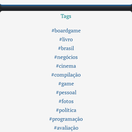
Tags
#boardgame
#livro
#brasil
#negócios
#cinema
#compilação
#game
#pessoal
#fotos
#política
#programação
#avaliação